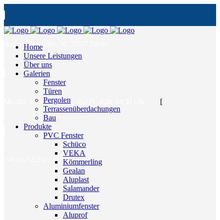
August- Bebel- Str. 36, 32257 Bünde
Home
Unsere Leistungen
Über uns
Galerien
Fenster
Türen
Pergolen
[
Mo.-Do. 8:30- 17:00 Uhr und Fr. 8:30- 14:30 Uhr
Terrassenüberdachungen
Bau
Produkte
PVC Fenster
Schüco
VEKA
+49 (0) 5223 65 34 900
Kömmerling
Gealan
Aluplast
Salamander
Drutex
Aluminiumfenster
Aluprof