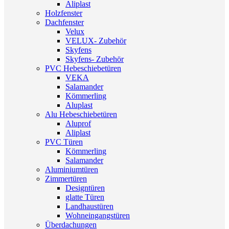
Aliplast
Holzfenster
Dachfenster
Velux
VELUX- Zubehör
Skyfens
Skyfens- Zubehör
PVC Hebeschiebetüren
VEKA
Salamander
Kömmerling
Aluplast
Alu Hebeschiebetüren
Aluprof
Aliplast
PVC Türen
Kömmerling
Salamander
Aluminiumtüren
Zimmertüren
Designtüren
glatte Türen
Landhaustüren
Wohneingangstüren
Überdachungen