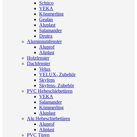
Schüco
VEKA
Kömmerling
Gealan
Aluplast
Salamander
Drutex
Aluminiumfenster
Aluprof
Aliplast
Holzfenster
Dachfenster
Velux
VELUX- Zubehör
Skyfens
Skyfens- Zubehör
PVC Hebeschiebetüren
VEKA
Salamander
Kömmerling
Aluplast
Alu Hebeschiebetüren
Aluprof
Aliplast
PVC Türen