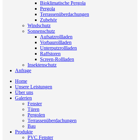
Bioklimatische Pergola
Pergola
Terrassenüberdachungen
Zubehör
Windschutz
Sonnenschutz
Aufsatzrollladen
Vorbaurollladen
Unterputzrollladen
Raffstoren
Screen-Rollladen
Insektenschutz
Anfrage
Home
Unsere Leistungen
Über uns
Galerien
Fenster
Türen
Pergolen
Terrassenüberdachungen
Bau
Produkte
PVC Fenster