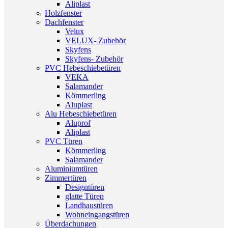
Aliplast
Holzfenster
Dachfenster
Velux
VELUX- Zubehör
Skyfens
Skyfens- Zubehör
PVC Hebeschiebetüren
VEKA
Salamander
Kömmerling
Aluplast
Alu Hebeschiebetüren
Aluprof
Aliplast
PVC Türen
Kömmerling
Salamander
Aluminiumtüren
Zimmertüren
Designtüren
glatte Türen
Landhaustüren
Wohneingangstüren
Überdachungen