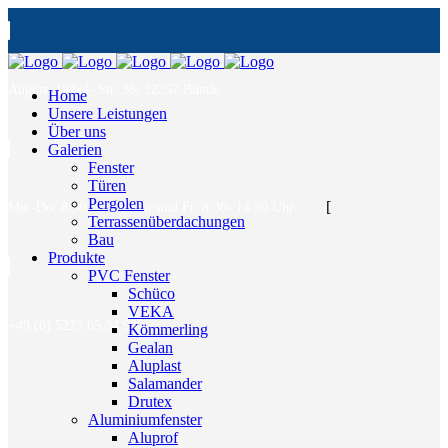
August- Bebel- Str. 36, 32257 Bünde
Home
Unsere Leistungen
Über uns
Galerien
Fenster
Türen
Pergolen
[
Mo.-Do. 8:30- 17:00 Uhr und Fr. 8:30- 14:30 Uhr
Terrassenüberdachungen
Bau
Produkte
PVC Fenster
Schüco
VEKA
+49 (0) 5223 65 34 900
Kömmerling
Gealan
Aluplast
Salamander
Drutex
Aluminiumfenster
Aluprof