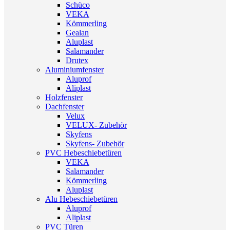
Schüco
VEKA
Kömmerling
Gealan
Aluplast
Salamander
Drutex
Aluminiumfenster
Aluprof
Aliplast
Holzfenster
Dachfenster
Velux
VELUX- Zubehör
Skyfens
Skyfens- Zubehör
PVC Hebeschiebetüren
VEKA
Salamander
Kömmerling
Aluplast
Alu Hebeschiebetüren
Aluprof
Aliplast
PVC Türen