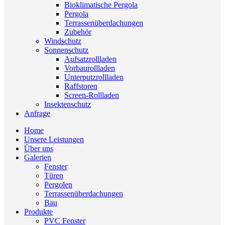
Bioklimatische Pergola
Pergola
Terrassenüberdachungen
Zubehör
Windschutz
Sonnenschutz
Aufsatzrollladen
Vorbaurollladen
Unterputzrollladen
Raffstoren
Screen-Rollladen
Insektenschutz
Anfrage
Home
Unsere Leistungen
Über uns
Galerien
Fenster
Türen
Pergolen
Terrassenüberdachungen
Bau
Produkte
PVC Fenster