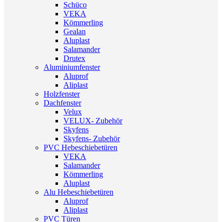
Schüco
VEKA
Kömmerling
Gealan
Aluplast
Salamander
Drutex
Aluminiumfenster
Aluprof
Aliplast
Holzfenster
Dachfenster
Velux
VELUX- Zubehör
Skyfens
Skyfens- Zubehör
PVC Hebeschiebetüren
VEKA
Salamander
Kömmerling
Aluplast
Alu Hebeschiebetüren
Aluprof
Aliplast
PVC Türen