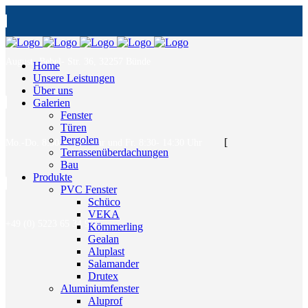
August- Bebel- Str. 36, 32257 Bünde
Home
Unsere Leistungen
Über uns
Galerien
Fenster
Türen
Pergolen
[
Mo.-Do. 8:30- 17:00 Uhr und Fr. 8:30- 14:30 Uhr
Terrassenüberdachungen
Bau
Produkte
PVC Fenster
Schüco
VEKA
+49 (0) 5223 65 34 900
Kömmerling
Gealan
Aluplast
Salamander
Drutex
Aluminiumfenster
Aluprof