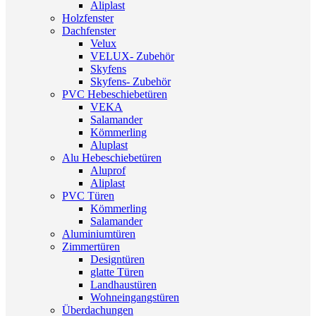
Aliplast
Holzfenster
Dachfenster
Velux
VELUX- Zubehör
Skyfens
Skyfens- Zubehör
PVC Hebeschiebetüren
VEKA
Salamander
Kömmerling
Aluplast
Alu Hebeschiebetüren
Aluprof
Aliplast
PVC Türen
Kömmerling
Salamander
Aluminiumtüren
Zimmertüren
Designtüren
glatte Türen
Landhaustüren
Wohneingangstüren
Überdachungen