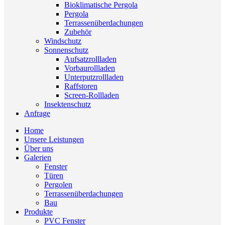
Bioklimatische Pergola
Pergola
Terrassenüberdachungen
Zubehör
Windschutz
Sonnenschutz
Aufsatzrollladen
Vorbaurollladen
Unterputzrollladen
Raffstoren
Screen-Rollladen
Insektenschutz
Anfrage
Home
Unsere Leistungen
Über uns
Galerien
Fenster
Türen
Pergolen
Terrassenüberdachungen
Bau
Produkte
PVC Fenster