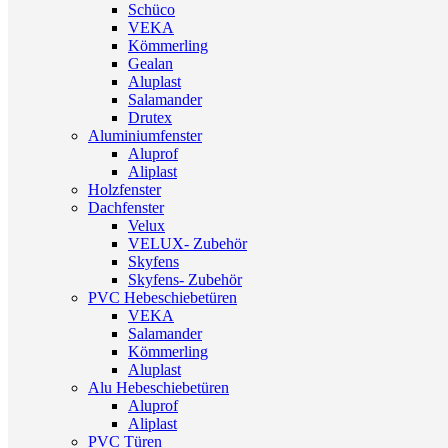
Schüco
VEKA
Kömmerling
Gealan
Aluplast
Salamander
Drutex
Aluminiumfenster
Aluprof
Aliplast
Holzfenster
Dachfenster
Velux
VELUX- Zubehör
Skyfens
Skyfens- Zubehör
PVC Hebeschiebetüren
VEKA
Salamander
Kömmerling
Aluplast
Alu Hebeschiebetüren
Aluprof
Aliplast
PVC Türen