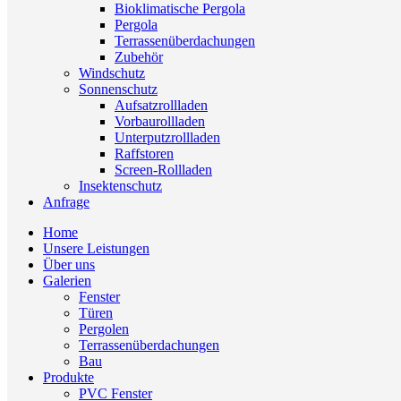
Bioklimatische Pergola
Pergola
Terrassenüberdachungen
Zubehör
Windschutz
Sonnenschutz
Aufsatzrollladen
Vorbaurollladen
Unterputzrollladen
Raffstoren
Screen-Rollladen
Insektenschutz
Anfrage
Home
Unsere Leistungen
Über uns
Galerien
Fenster
Türen
Pergolen
Terrassenüberdachungen
Bau
Produkte
PVC Fenster