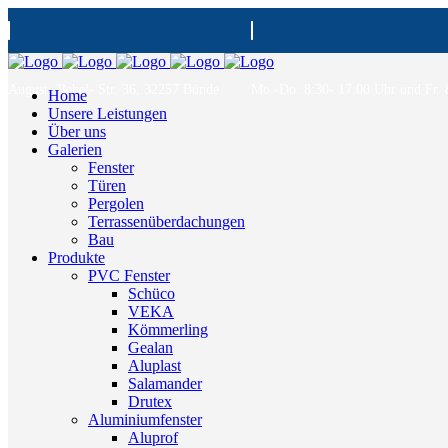
August- Bebel- Str. 36, 32257 Bünde
Mo.-Do. 8:30- 17:00 Uhr und Fr. 
Home
Unsere Leistungen
Über uns
Galerien
Fenster
Türen
Pergolen
Terrassenüberdachungen
Bau
Produkte
PVC Fenster
Schüco
VEKA
Kömmerling
Gealan
Aluplast
Salamander
Drutex
Aluminiumfenster
Aluprof