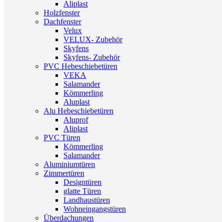
Aliplast
Holzfenster
Dachfenster
Velux
VELUX- Zubehör
Skyfens
Skyfens- Zubehör
PVC Hebeschiebetüren
VEKA
Salamander
Kömmerling
Aluplast
Alu Hebeschiebetüren
Aluprof
Aliplast
PVC Türen
Kömmerling
Salamander
Aluminiumtüren
Zimmertüren
Designtüren
glatte Türen
Landhaustüren
Wohneingangstüren
Überdachungen