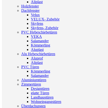
Aliplast
Holzfenster
Dachfenster
Velux
VELUX- Zubehör
Skyfens
Skyfens- Zubehör
PVC Hebeschiebetüren
VEKA
Salamander
Kömmerling
Aluplast
Alu Hebeschiebetüren
Aluprof
Aliplast
PVC Türen
Kömmerling
Salamander
Aluminiumtüren
Zimmertüren
Designtüren
glatte Türen
Landhaustüren
Wohneingangstüren
Überdachungen