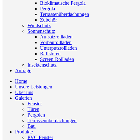
Bioklimatische Pergola
Pergola
Terrassenüberdachungen
Zubehör
Windschutz
Sonnenschutz
Aufsatzrollladen
Vorbaurollladen
Unterputzrollladen
Raffstoren
Screen-Rollladen
Insektenschutz
Anfrage
Home
Unsere Leistungen
Über uns
Galerien
Fenster
Türen
Pergolen
Terrassenüberdachungen
Bau
Produkte
PVC Fenster