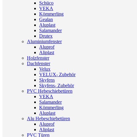
Schüco
VEKA
Kömmerling
Gealan
Aluplast
Salamander
Drutex
Aluminiumfenster
Aluprof
Aliplast
Holzfenster
Dachfenster
Velux
VELUX- Zubehör
Skyfens
Skyfens- Zubehör
PVC Hebeschiebetüren
VEKA
Salamander
Kömmerling
Aluplast
Alu Hebeschiebetüren
Aluprof
Aliplast
PVC Türen