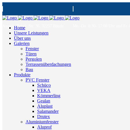
August- Bebel- Str. 36, 32257 Bünde
Mo.-Do. 8:30- 17:00 Uhr und Fr. 
Home
Unsere Leistungen
Über uns
Galerien
Fenster
Türen
Pergolen
Terrassenüberdachungen
Bau
Produkte
PVC Fenster
Schüco
VEKA
Kömmerling
Gealan
Aluplast
Salamander
Drutex
Aluminiumfenster
Aluprof