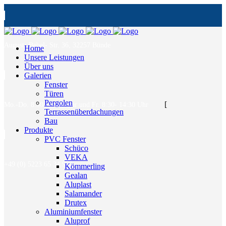
August- Bebel- Str. 36, 32257 Bünde
Home
Unsere Leistungen
Über uns
Galerien
Fenster
Türen
Pergolen
[
Mo.-Do. 8:30- 17:00 Uhr und Fr. 8:30- 14:30 Uhr
Terrassenüberdachungen
Bau
Produkte
PVC Fenster
Schüco
VEKA
+49 (0) 5223 65 34 900
Kömmerling
Gealan
Aluplast
Salamander
Drutex
Aluminiumfenster
Aluprof