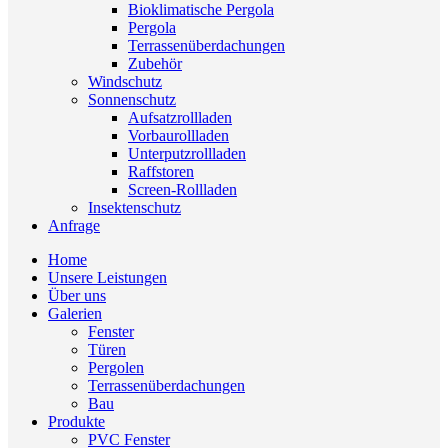
Bioklimatische Pergola
Pergola
Terrassenüberdachungen
Zubehör
Windschutz
Sonnenschutz
Aufsatzrollladen
Vorbaurollladen
Unterputzrollladen
Raffstoren
Screen-Rollladen
Insektenschutz
Anfrage
Home
Unsere Leistungen
Über uns
Galerien
Fenster
Türen
Pergolen
Terrassenüberdachungen
Bau
Produkte
PVC Fenster