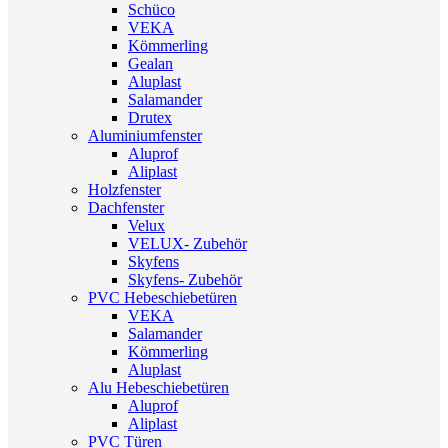
Schüco
VEKA
Kömmerling
Gealan
Aluplast
Salamander
Drutex
Aluminiumfenster
Aluprof
Aliplast
Holzfenster
Dachfenster
Velux
VELUX- Zubehör
Skyfens
Skyfens- Zubehör
PVC Hebeschiebetüren
VEKA
Salamander
Kömmerling
Aluplast
Alu Hebeschiebetüren
Aluprof
Aliplast
PVC Türen