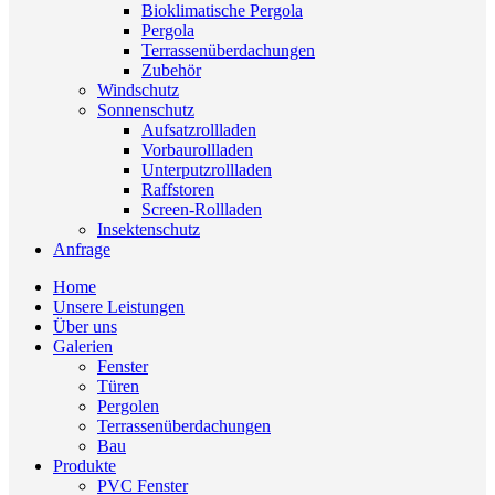
Bioklimatische Pergola
Pergola
Terrassenüberdachungen
Zubehör
Windschutz
Sonnenschutz
Aufsatzrollladen
Vorbaurollladen
Unterputzrollladen
Raffstoren
Screen-Rollladen
Insektenschutz
Anfrage
Home
Unsere Leistungen
Über uns
Galerien
Fenster
Türen
Pergolen
Terrassenüberdachungen
Bau
Produkte
PVC Fenster