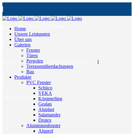
August- Bebel- Str. 36, 32257 Bünde
Home
Unsere Leistungen
Über uns
Galerien
Fenster
Türen
Pergolen
[
Mo.-Do. 8:30- 17:00 Uhr und Fr. 8:30- 14:30 Uhr
Terrassenüberdachungen
Bau
Produkte
PVC Fenster
Schüco
VEKA
+49 (0) 5223 65 34 900
Kömmerling
Gealan
Aluplast
Salamander
Drutex
Aluminiumfenster
Aluprof