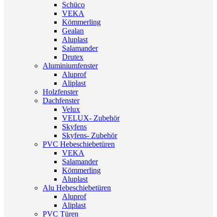
Schüco
VEKA
Kömmerling
Gealan
Aluplast
Salamander
Drutex
Aluminiumfenster
Aluprof
Aliplast
Holzfenster
Dachfenster
Velux
VELUX- Zubehör
Skyfens
Skyfens- Zubehör
PVC Hebeschiebetüren
VEKA
Salamander
Kömmerling
Aluplast
Alu Hebeschiebetüren
Aluprof
Aliplast
PVC Türen