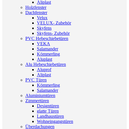
Aliplast
Holzfenster
Dachfenster
Velux
VELUX- Zubehör
Skyfens
Skyfens- Zubehör
PVC Hebeschiebetüren
VEKA
Salamander
Kömmerling
Aluplast
Alu Hebeschiebetüren
Aluprof
Aliplast
PVC Türen
Kömmerling
Salamander
Aluminiumtüren
Zimmertüren
Designtüren
glatte Türen
Landhaustüren
Wohneingangstüren
Überdachungen