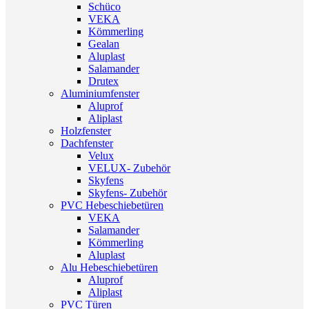
Schüco
VEKA
Kömmerling
Gealan
Aluplast
Salamander
Drutex
Aluminiumfenster
Aluprof
Aliplast
Holzfenster
Dachfenster
Velux
VELUX- Zubehör
Skyfens
Skyfens- Zubehör
PVC Hebeschiebetüren
VEKA
Salamander
Kömmerling
Aluplast
Alu Hebeschiebetüren
Aluprof
Aliplast
PVC Türen