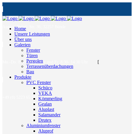
August- Bebel- Str. 36, 32257 Bünde
Home
Unsere Leistungen
Über uns
Galerien
Fenster
Türen
Pergolen
[
Mo.-Do. 8:30- 17:00 Uhr und Fr. 8:30- 14:30 Uhr
Terrassenüberdachungen
Bau
Produkte
PVC Fenster
Schüco
VEKA
+49 (0) 5223 65 34 900
Kömmerling
Gealan
Aluplast
Salamander
Drutex
Aluminiumfenster
Aluprof