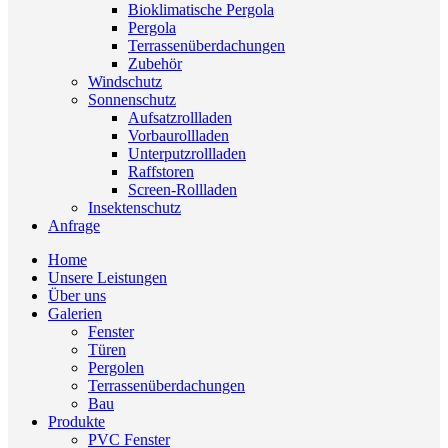
Bioklimatische Pergola
Pergola
Terrassenüberdachungen
Zubehör
Windschutz
Sonnenschutz
Aufsatzrollladen
Vorbaurollladen
Unterputzrollladen
Raffstoren
Screen-Rollladen
Insektenschutz
Anfrage
Home
Unsere Leistungen
Über uns
Galerien
Fenster
Türen
Pergolen
Terrassenüberdachungen
Bau
Produkte
PVC Fenster