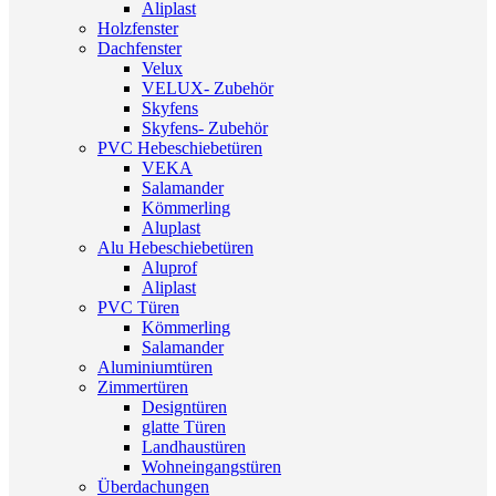
Aliplast
Holzfenster
Dachfenster
Velux
VELUX- Zubehör
Skyfens
Skyfens- Zubehör
PVC Hebeschiebetüren
VEKA
Salamander
Kömmerling
Aluplast
Alu Hebeschiebetüren
Aluprof
Aliplast
PVC Türen
Kömmerling
Salamander
Aluminiumtüren
Zimmertüren
Designtüren
glatte Türen
Landhaustüren
Wohneingangstüren
Überdachungen